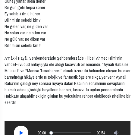
Güneş yanar, âlem döner
Bir gün gelir hepsi söner
Ey sahib-i ilm ü hüner
Bilir misin sebebi kim?
Ne gelen var, ne giden var
Ne solan var, ne biten var
Ne gülü var, ne diken var
Bilir misin sebebi kim?
A'mâk-i Hayâl, Sehbenderzâde Şehbenderzâde Filibeli Ahmed Hilmi'nin
vahdet-i vücud anlayışıyla ele aldığı tasavvufi bir romandir. ''Aynali Baba ile
Mülakat'' ve ''Manisa Tımarhanesi'' olmak üzere iki bölümden oluşan bu eser
barındırdığı hikâyelerde mitolojik ve fantastik öğelere sıkça yer verir. Aynali
Baba’nın çaldığı ney sonrasi rüyaya dalan Raci'nin sorularının cevaplarını
bulmak adına gördüğü hayallerin her biri, tasavvufa açılan pencerelerdir.
Hakikate ulaşabilmek için çıkılan bu yolculukta rehber olabilecek nitelikte bir
eserdir.
00:00
00:54