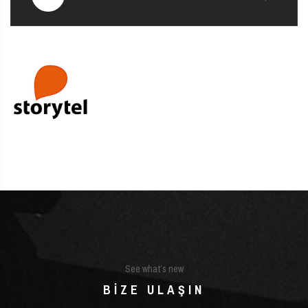
See what’s new
BIZE ULAŞIN