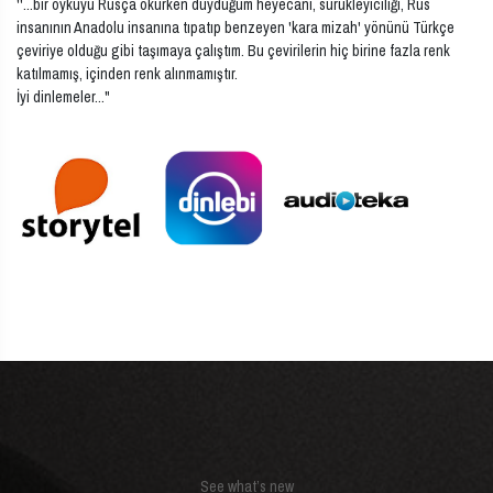
''...bir öyküyü Rusça okurken duyduğum heyecanı, sürükleyiciliği, Rus
insanının Anadolu insanına tıpatıp benzeyen 'kara mizah' yönünü Türkçe
çeviriye olduğu gibi taşımaya çalıştım. Bu çevirilerin hiç birine fazla renk
katılmamış, içinden renk alınmamıştır.
İyi dinlemeler..."
See what’s new