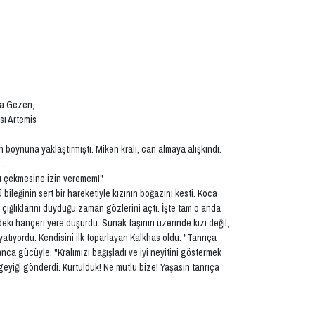
nda Gezen,
sı Artemis
oynuna yaklaştırmıştı. Miken kralı, can almaya alışkındı.
..
cı çekmesine izin veremem!"
leğinin sert bir hareketiyle kızının boğazını kesti. Koca
çığlıklarını duyduğu zaman gözlerini açtı. İşte tam o anda
indeki hançeri yere düşürdü. Sunak taşının üzerinde kızı değil,
yatıyordu. Kendisini ilk toparlayan Kalkhas oldu: "Tanrıça
lanca gücüyle. "Kralımızı bağışladı ve iyi neyitini göstermek
 geyiği gönderdi. Kurtulduk! Ne mutlu bize! Yaşasın tanrıça