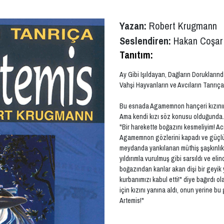
Yazan:
Robert Krugmann
Seslendiren:
Hakan Coşar
Tanıtım:
Ay Gibi Işıldayan, Dağların Dorukları
Vahşi Hayvanların ve Avcıların Tanrıça
Bu esnada Agamemnon hançeri kızının b
Ama kendi kızı söz konusu olduğunda.
"Bir harekette boğazını kesmeliyim! A
Agamemnon gözlerini kapadı ve güçlü bi
meydanda yankılanan müthiş şaşkınlık 
yıldırımla vurulmuş gibi sarsıldı ve el
boğazından kanlar akan dişi bir geyik 
kurbanımızı kabul etti!" diye bağırdı o
için kızını yanına aldı, onun yerine bu
Artemis!"