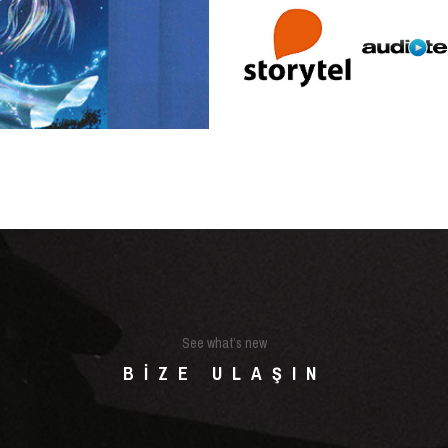
See what’s new
BIZE ULAŞIN