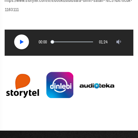
https://www.storytel.com/tr/tr/books/bulutlara-simit-satan-%C3%A7ocuk-
1163111
00:00
01:24