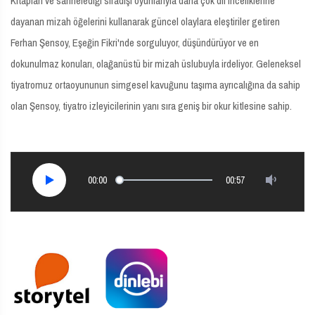
Kitapları ve sahnelediği sıradışı oyunlarıyla daha çok dil inceliklerine
dayanan mizah öğelerini kullanarak güncel olaylara eleştiriler getiren
Ferhan Şensoy, Eşeğin Fikri'nde sorguluyor, düşündürüyor ve en
dokunulmaz konuları, olağanüstü bir mizah üslubuyla irdeliyor. Geleneksel
tiyatromuz ortaoyununun simgesel kavuğunu taşıma ayrıcalığına da sahip
olan Şensoy, tiyatro izleyicilerinin yanı sıra geniş bir okur kitlesine sahip.
00:00
00:57