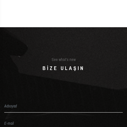
See what’s new
BIZE ULAŞIN