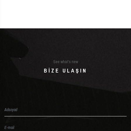
See what’s new
BIZE ULAŞIN