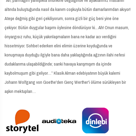
“Ah, parmağım yanlışlıkla onunkine değdiğinde ve ayaklarımız masanın
altında buluştuğunda nasıl da kanım coşkuyla bütün damarlarımdan akıyor!
Ateşe değmiş gibi geri çekiliyorum, sonra gizli bir güç beni yine öne
çekiyor. Bütün duygular başımı öylesine döndürüyor ki... Ah! Onun masum,
önyargısız ruhu, küçük yakınlaşmaların bana ne kadar acı verdiğini
hissetmiyor. Sohbet ederken elini elimin üzerine koyduğunda ve
konuşmaya duyduğu ilgiyle bana daha yaklaştığında ağzının ilahi nefesi
dudaklarıma ulaşabildiğinde; sanki havaya karışmışım da içinde
kaybolmuşum gibi geliyor…” Klasik Alman edebiyatının büyük kalemi
Johann Wolfgang von Goethe'den Genç Werther'i ölüme sürükleyen bir
aşkın mektupları…