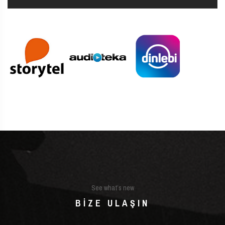
See what’s new
BIZE ULAŞIN