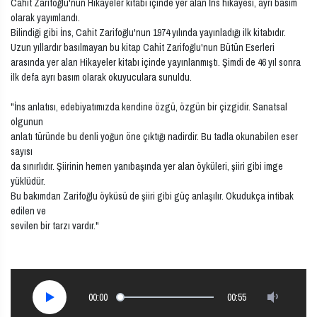
Cahit Zarifoğlu'nun Hikayeler kitabı içinde yer alan İns hikayesi, ayrı basım
olarak yayımlandı.
Bilindiği gibi İns, Cahit Zarifoğlu'nun 1974 yılında yayınladığı ilk kitabıdır.
Uzun yıllardır basılmayan bu kitap Cahit Zarifoğlu'nun Bütün Eserleri
arasında yer alan Hikayeler kitabı içinde yayınlanmıştı. Şimdi de 46 yıl sonra
ilk defa ayrı basım olarak okuyuculara sunuldu.
"İns anlatısı, edebiyatımızda kendine özgü, özgün bir çizgidir. Sanatsal
olgunun
anlatı türünde bu denli yoğun öne çıktığı nadirdir. Bu tadla okunabilen eser
sayısı
da sınırlıdır. Şiirinin hemen yanıbaşında yer alan öyküleri, şiiri gibi imge
yüklüdür.
Bu bakımdan Zarifoğlu öyküsü de şiiri gibi güç anlaşılır. Okudukça intibak
edilen ve
sevilen bir tarzı vardır."
00:00
00:55