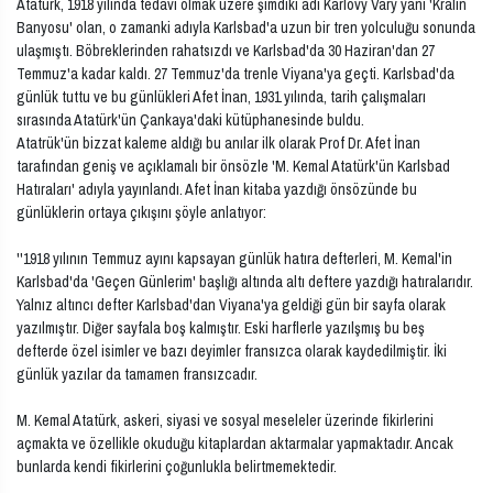
Atatürk, 1918 yılında tedavi olmak üzere şimdiki adı Karlovy Vary yani 'Kralın
Banyosu' olan, o zamanki adıyla Karlsbad'a uzun bir tren yolculuğu sonunda
ulaşmıştı. Böbreklerinden rahatsızdı ve Karlsbad'da 30 Haziran'dan 27
Temmuz'a kadar kaldı. 27 Temmuz'da trenle Viyana'ya geçti. Karlsbad'da
günlük tuttu ve bu günlükleri Afet İnan, 1931 yılında, tarih çalışmaları
sırasında Atatürk'ün Çankaya'daki kütüphanesinde buldu.
Atatrük'ün bizzat kaleme aldığı bu anılar ilk olarak Prof Dr. Afet İnan
tarafından geniş ve açıklamalı bir önsözle 'M. Kemal Atatürk'ün Karlsbad
Hatıraları' adıyla yayınlandı. Afet İnan kitaba yazdığı önsözünde bu
günlüklerin ortaya çıkışını şöyle anlatıyor:
''1918 yılının Temmuz ayını kapsayan günlük hatıra defterleri, M. Kemal'in
Karlsbad'da 'Geçen Günlerim' başlığı altında altı deftere yazdığı hatıralarıdır.
Yalnız altıncı defter Karlsbad'dan Viyana'ya geldiği gün bir sayfa olarak
yazılmıştır. Diğer sayfala boş kalmıştır. Eski harflerle yazılşmış bu beş
defterde özel isimler ve bazı deyimler fransızca olarak kaydedilmiştir. İki
günlük yazılar da tamamen fransızcadır.
M. Kemal Atatürk, askeri, siyasi ve sosyal meseleler üzerinde fikirlerini
açmakta ve özellikle okuduğu kitaplardan aktarmalar yapmaktadır. Ancak
bunlarda kendi fikirlerini çoğunlukla belirtmemektedir.