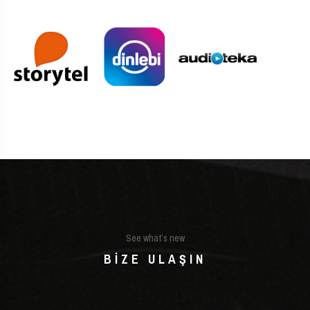
See what’s new
BIZE ULAŞIN