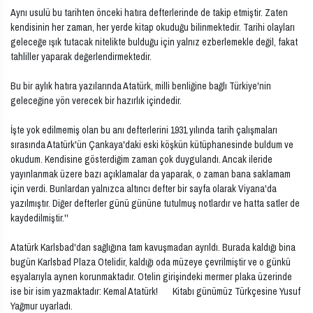
Aynı usulü bu tarihten önceki hatıra defterlerinde de takip etmiştir. Zaten
kendisinin her zaman, her yerde kitap okuduğu bilinmektedir. Tarihi olayları
geleceğe ışık tutacak nitelikte bulduğu için yalnız ezberlemekle değil, fakat
tahliller yaparak değerlendirmektedir.
Bu bir aylık hatıra yazılarında Atatürk, milli benliğine bağlı Türkiye'nin
geleceğine yön verecek bir hazırlık içindedir.
İşte yok edilmemiş olan bu anı defterlerini 1931 yılında tarih çalışmaları
sırasında Atatürk'ün Çankaya'daki eski köşkün kütüphanesinde buldum ve
okudum. Kendisine gösterdiğim zaman çok duygulandı. Ancak ileride
yayınlanmak üzere bazı açıklamalar da yaparak, o zaman bana saklamam
için verdi. Bunlardan yalnızca altıncı defter bir sayfa olarak Viyana'da
yazılmıştır. Diğer defterler günü gününe tutulmuş notlardır ve hatta satler de
kaydedilmiştir.''
Atatürk Karlsbad'dan sağlığına tam kavuşmadan ayrıldı. Burada kaldığı bina
bugün Karlsbad Plaza Otelidir, kaldığı oda müzeye çevrilmiştir ve o günkü
eşyalarıyla aynen korunmaktadır. Otelin girişindeki mermer plaka üzerinde
ise bir isim yazmaktadır: Kemal Atatürk! Kitabı günümüz Türkçesine Yusuf
Yağmur uyarladı.