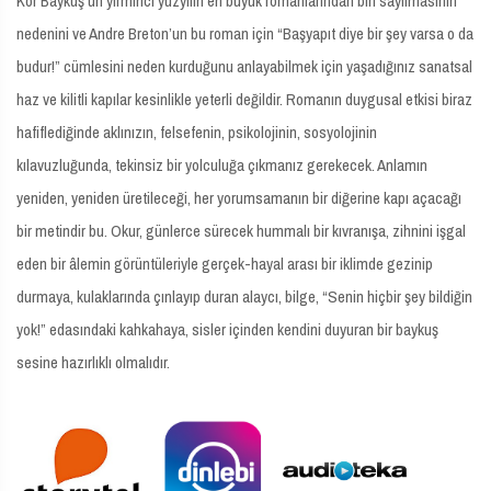
Kör Baykuş’un yirminci yüzyılın en büyük romanlarından biri sayılmasının
nedenini ve Andre Breton’un bu roman için “Başyapıt diye bir şey varsa o da
budur!” cümlesini neden kurduğunu anlayabilmek için yaşadığınız sanatsal
haz ve kilitli kapılar kesinlikle yeterli değildir. Romanın duygusal etkisi biraz
hafiflediğinde aklınızın, felsefenin, psikolojinin, sosyolojinin
kılavuzluğunda, tekinsiz bir yolculuğa çıkmanız gerekecek. Anlamın
yeniden, yeniden üretileceği, her yorumsamanın bir diğerine kapı açacağı
bir metindir bu. Okur, günlerce sürecek hummalı bir kıvranışa, zihnini işgal
eden bir âlemin görüntüleriyle gerçek-hayal arası bir iklimde gezinip
durmaya, kulaklarında çınlayıp duran alaycı, bilge, “Senin hiçbir şey bildiğin
yok!” edasındaki kahkahaya, sisler içinden kendini duyuran bir baykuş
sesine hazırlıklı olmalıdır.