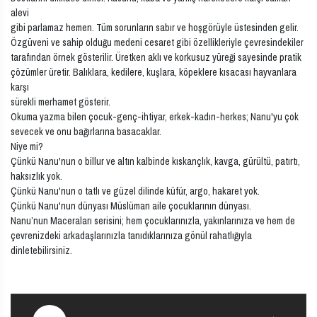
alevi
gibi parlamaz hemen. Tüm sorunların sabır ve hoşgörüyle üstesinden gelir.
Özgüveni ve sahip olduğu medeni cesaret gibi özellikleriyle çevresindekiler
tarafından örnek gösterilir. Üretken aklı ve korkusuz yüreği sayesinde pratik
çözümler üretir. Balıklara, kedilere, kuşlara, köpeklere kısacası hayvanlara
karşı
sürekli merhamet gösterir.
Okuma yazma bilen çocuk-genç-ihtiyar, erkek-kadın-herkes; Nanu'yu çok
sevecek ve onu bağırlarına basacaklar.
Niye mi?
Çünkü Nanu'nun o billur ve altın kalbinde kıskançlık, kavga, gürültü, patırtı,
haksızlık yok.
Çünkü Nanu'nun o tatlı ve güzel dilinde küfür, argo, hakaret yok.
Çünkü Nanu'nun dünyası Müslüman aile çocuklarının dünyası.
Nanu’nun Maceraları serisini; hem çocuklarınızla, yakınlarınıza ve hem de
çevrenizdeki arkadaşlarınızla tanıdıklarınıza gönül rahatlığıyla
dinletebilirsiniz.