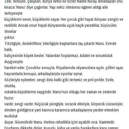
Zeki, terbiyeli, çalışkan, dünya tatlısı bir kızdır Naime Nuray. Arkadaşları onu
kısaca 'Nanu' diye çağırırlar. Yaşı sekiz olmasına rağmen aldığı aile
terbiyesiyle
küçüklerini sever, büyüklerini sayar. Her çocuk gibi hayal dünyası zengin ve
renklidir. Ancak onun hayal dünyasında uçuk kaçık yaratıklar, büyücüler,
tılsımlar
yoktur.
Titizliğiyle, dedektiflere; liderliğiyle başkanlara taş çıkartır Nanu. Evinde
balık,
bahçesinde köpek besler. Yalandan hoşlanmaz. Adalet ve sorumluluk
duygusuyla
hareket eder. Çocuktur sonuçta. Rüyalarında okyanuslara açılır, çölleri aşar,
hayvanlarla konuşur, arkadaşlarıyla oyunlar oynar.
Sözleriyle eylemleri, sevgi dolu kalbi gibi tertemiz ve pırıl pırıldır. Evde,
okulda,
sokakta büyüklerine saygılıdır. Nanu'nun olduğu her zaman ve zeminde
huzur
vardır, sevgi vardır. Küçücük yüreğiyle, sıcacık elleriyle, körpecik cüssesiyle;
elinden geldiğince yani karınca kararınca arkadaşlarına yardım etmekten
mutluluk
duyar. Güvenilirdir Nanu. Herkes rahatlıkla içini açabilir ona. Samimidir.
Dostlarını dikkatle dinler. Kusurlu, kaba ve yanlış hareketlere karşı saman