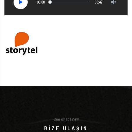
00:00
00:47
See what’s new
BIZE ULAŞIN