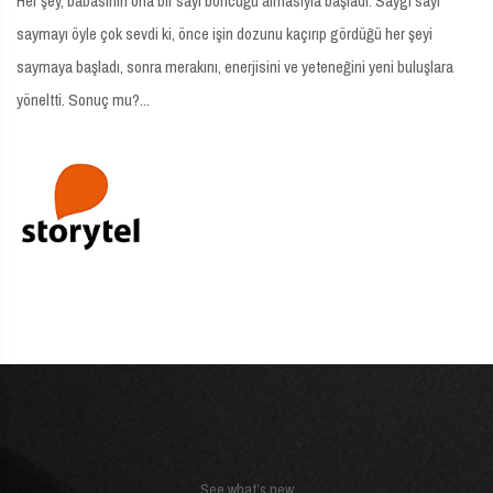
Her şey, babasının ona bir sayı boncuğu almasıyla başladı. Saygı sayı
saymayı öyle çok sevdi ki, önce işin dozunu kaçırıp gördüğü her şeyi
saymaya başladı, sonra merakını, enerjisini ve yeteneğini yeni buluşlara
yöneltti. Sonuç mu?...
See what’s new