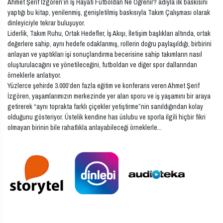
Ahmet Şerif İzgören’in İş Hayatı Futboldan Ne Öğrenir? adıyla ilk baskısını
yaptığı bu kitap, yenilenmiş, genişletilmiş baskısıyla Takım Çalışması olarak
dinleyiciyle tekrar buluşuyor.
Liderlik, Takım Ruhu, Ortak Hedefler, İş Akışı, İletişim başlıkları altında, ortak
değerlere sahip, aynı hedefe odaklanmış, rollerin doğru paylaşıldığı, birbirini
anlayan ve yaptıkları işi sonuçlandırma becerisine sahip takımların nasıl
oluşturulacağını ve yönetileceğini, futboldan ve diğer spor dallarından
örneklerle anlatıyor.
Yüzlerce şehirde 3.000’den fazla eğitim ve konferans veren Ahmet Şerif
İzgören, yaşamlarımızın merkezinde yer alan sporu ve iş yaşamını bir araya
getirerek “aynı toprakta farklı çiçekler yetiştirme”nin sanıldığından kolay
olduğunu gösteriyor. Üstelik kendine has üslubu ve sporla ilgili hiçbir fikri
olmayan birinin bile rahatlıkla anlayabileceği örneklerle...