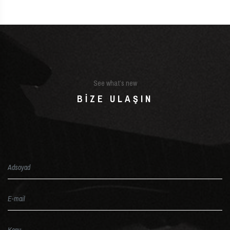
See what’s new
BIZE ULAŞIN