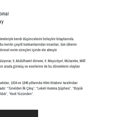
pınar
ay
emleriyle kendi düşüncelerini birleştirir kitaplarında.
bu kentin çeşitli katmanlarından insanları, tüm ülkenin
öresel evrim süreçleri içinde ele almıştır.
rpınar; II. Abdülhamit dönemi, II. Meşrutiyet, Mütareke, Millî
ir arada görmüş ve eserlerine de bu dönemlerin olayları
askıları, 1934 ve 1945 yıllarında Hilmi Kitabevi tarafından
ktadır: “Tünelden İlk Çıkış”, “Lekeli Humma Şüphesi”, “Büyük
Kılıbık”, “Kedi Yüzünden”.