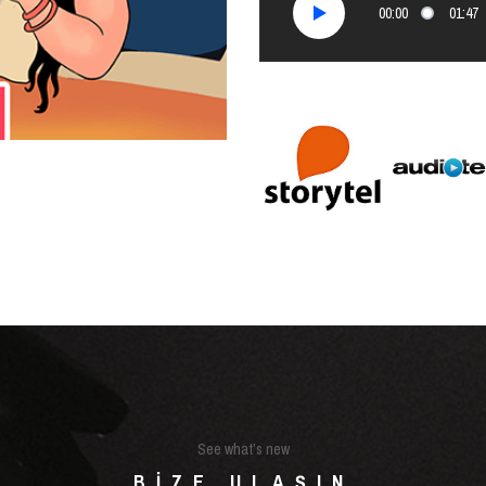
00:00
01:47
See what’s new
BIZE ULAŞIN