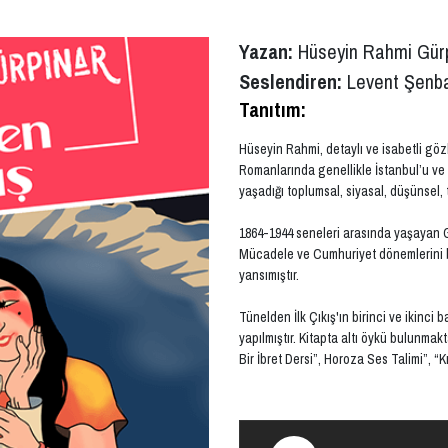
Yazan:
Hüseyin Rahmi Gür
Seslendiren:
Levent Şenb
Tanıtım:
Hüseyin Rahmi, detaylı ve isabetli gözl
Romanlarında genellikle İstanbul’u ve 
yaşadığı toplumsal, siyasal, düşünsel, t
1864-1944 seneleri arasında yaşayan Gü
Mücadele ve Cumhuriyet dönemlerini b
yansımıştır.
Tünelden İlk Çıkış'ın birinci ve ikinci b
yapılmıştır. Kitapta altı öykü bulunma
Bir İbret Dersi”, Horoza Ses Talimi”, “