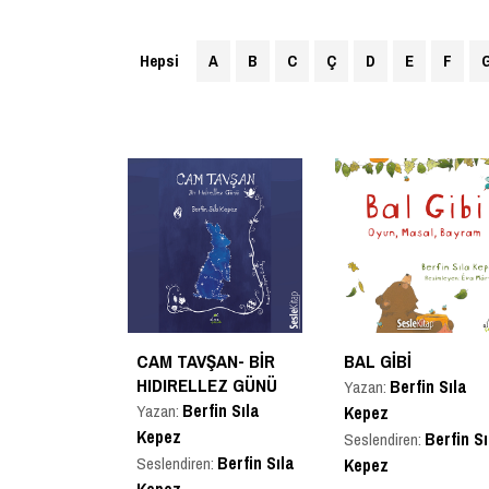
Hepsi
A
B
C
Ç
D
E
F
CAM TAVŞAN- BIR
BAL GIBI
HIDIRELLEZ GÜNÜ
Berfin Sıla
Yazan:
Berfin Sıla
Yazan:
Kepez
Kepez
Berfin Sı
Seslendiren:
Berfin Sıla
Seslendiren:
Kepez