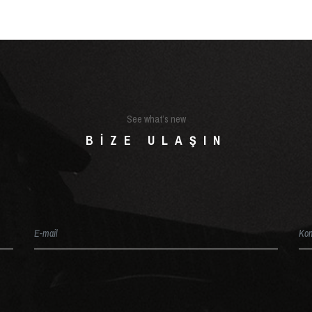
See what’s new
BIZE ULAŞIN