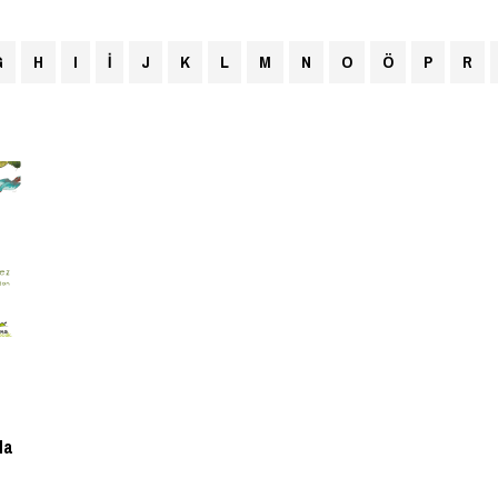
G
H
I
İ
J
K
L
M
N
O
Ö
P
R
la