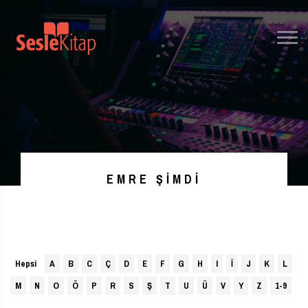
EMRE ŞIMDI
Hepsi
A
B
C
Ç
D
E
F
G
H
I
İ
J
K
L
M
N
O
Ö
P
R
S
Ş
T
U
Ü
V
Y
Z
1-9