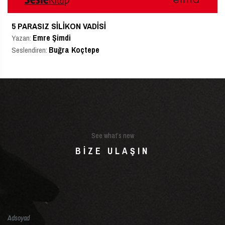
5 PARASIZ SILIKON VADISI
Emre Şimdi
Yazan:
Buğra Koçtepe
Seslendiren:
See what’s new
BIZE ULAŞIN