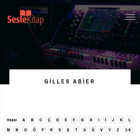
GILLES ABIER
Hepsi
A
B
C
Ç
D
E
F
G
H
I
İ
J
K
L
M
N
O
Ö
P
R
S
Ş
T
U
Ü
V
Y
Z
1-9