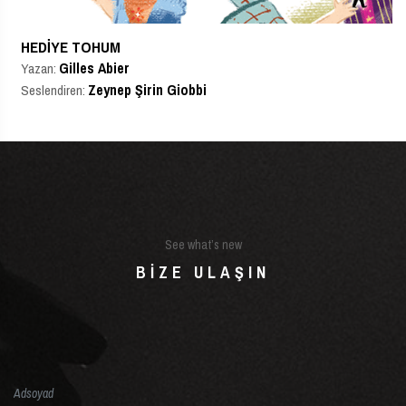
HEDIYE TOHUM
Gilles Abier
Yazan:
Zeynep Şirin Giobbi
Seslendiren:
See what’s new
BIZE ULAŞIN