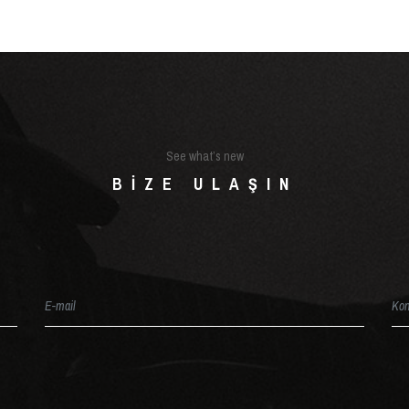
See what’s new
BIZE ULAŞIN