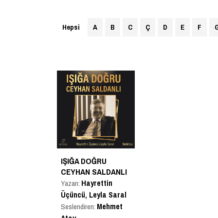
Hepsi
A
B
C
Ç
D
E
F
IŞIĞA DOĞRU
CEYHAN SALDANLI
Hayrettin
Yazan:
Üçüncü, Leyla Saral
Mehmet
Seslendiren: