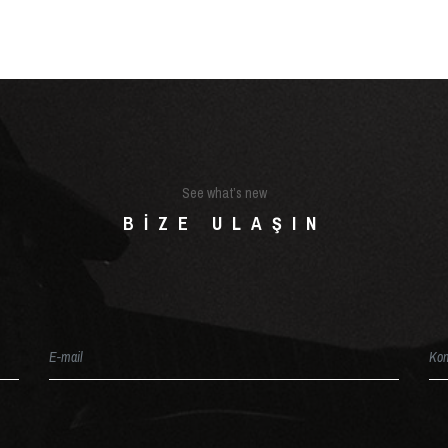
See what’s new
BIZE ULAŞIN