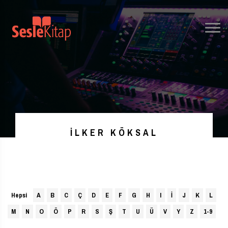
İLKER KÖKSAL
Hepsi
A
B
C
Ç
D
E
F
G
H
I
İ
J
K
L
M
N
O
Ö
P
R
S
Ş
T
U
Ü
V
Y
Z
1-9