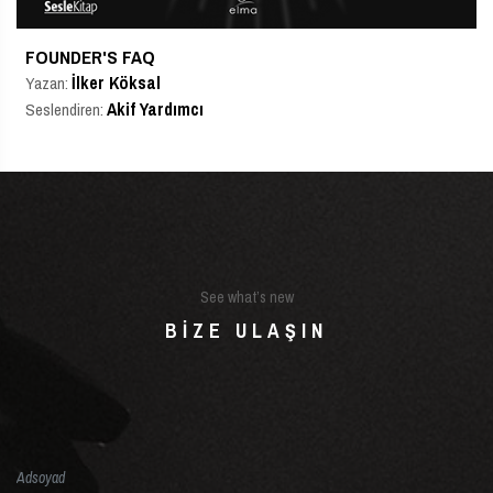
FOUNDER'S FAQ
İlker Köksal
Yazan:
Akif Yardımcı
Seslendiren:
See what’s new
BIZE ULAŞIN