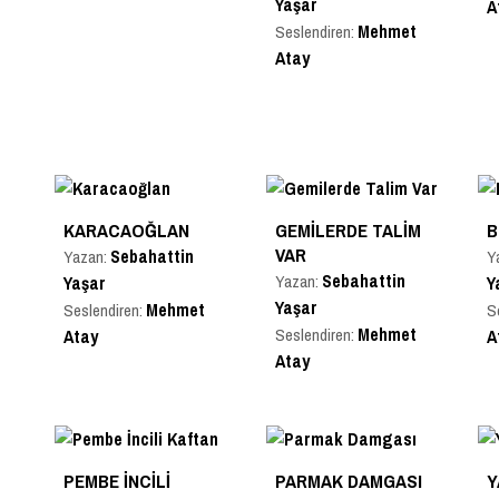
Yaşar
A
Mehmet
Seslendiren:
Atay
KARACAOĞLAN
GEMILERDE TALIM
B
VAR
Sebahattin
Yazan:
Y
Sebahattin
Yazan:
Yaşar
Y
Yaşar
Mehmet
Seslendiren:
S
Mehmet
Seslendiren:
Atay
A
Atay
PEMBE İNCILI
PARMAK DAMGASI
Y