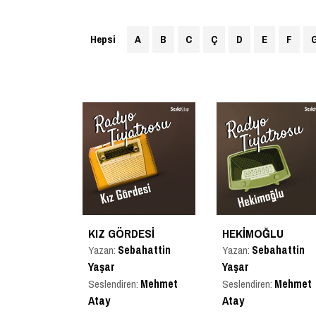
Hepsi
A
B
C
Ç
D
E
F
KIZ GÖRDESI
HEKIMOĞLU
Sebahattin
Sebahattin
Yazan:
Yazan:
Yaşar
Yaşar
Mehmet
Mehmet
Seslendiren:
Seslendiren:
Atay
Atay