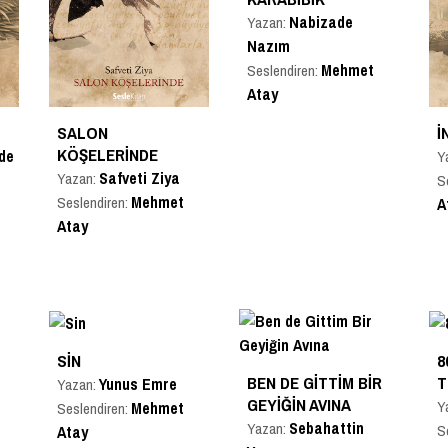
Nabizade
Yazan:
Nazım
Mehmet
Seslendiren:
Atay
SALON
İ
KÖŞELERINDE
de
Y
Safveti Ziya
Yazan:
S
Mehmet
Seslendiren:
A
Atay
SIN
8
T
BEN DE GITTIM BIR
Yunus Emre
Yazan:
GEYIĞIN AVINA
Y
Mehmet
Seslendiren:
Sebahattin
Yazan:
S
Atay