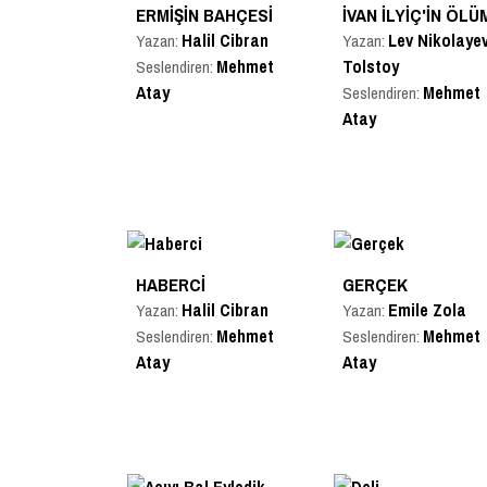
ERMIŞIN BAHÇESI
İVAN İLYIÇ'IN ÖLÜ
Halil Cibran
Lev Nikolayev
Yazan:
Yazan:
Mehmet
Tolstoy
Seslendiren:
Atay
Mehmet
Seslendiren:
Atay
HABERCI
GERÇEK
Halil Cibran
Emile Zola
Yazan:
Yazan:
Mehmet
Mehmet
Seslendiren:
Seslendiren:
Atay
Atay