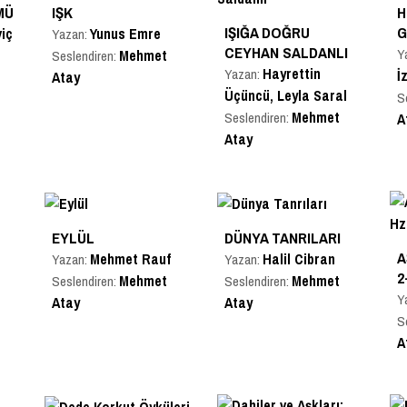
MÜ
IŞK
H
G
IŞIĞA DOĞRU
iç
Yunus Emre
Yazan:
CEYHAN SALDANLI
Y
Mehmet
Seslendiren:
Hayrettin
Yazan:
İ
Atay
Üçüncü, Leyla Saral
S
Mehmet
Seslendiren:
A
Atay
EYLÜL
DÜNYA TANRILARI
A
Mehmet Rauf
Halil Cibran
Yazan:
Yazan:
2
Mehmet
Mehmet
Seslendiren:
Seslendiren:
Y
Atay
Atay
S
A