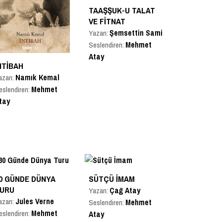
TAAŞŞUK-U TALAT
VE FITNAT
Şemsettin Sami
Yazan:
Mehmet
Seslendiren:
Atay
NTIBAH
Namık Kemal
azan:
Mehmet
eslendiren:
tay
0 GÜNDE DÜNYA
SÜTÇÜ İMAM
URU
Çağ Atay
Yazan:
Jules Verne
azan:
Mehmet
Seslendiren:
Mehmet
eslendiren:
Atay