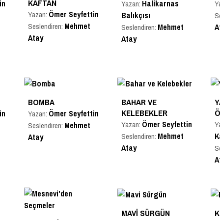
KAFTAN
in
Halikarnas
Yazan:
Y
Ömer Seyfettin
Yazan:
Balıkçısı
S
Mehmet
Seslendiren:
Mehmet
A
Seslendiren:
Atay
Atay
BOMBA
BAHAR VE
Y
KELEBEKLER
Ö
in
Ömer Seyfettin
Yazan:
Ömer Seyfettin
Yazan:
Y
Mehmet
Seslendiren:
Mehmet
K
Seslendiren:
Atay
Atay
S
A
MAVI SÜRGÜN
K