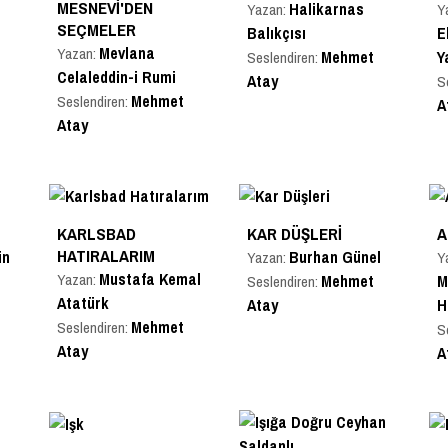
MESNEVI'DEN
Halikarnas
Yazan:
Y
SEÇMELER
Balıkçısı
E
Mevlana
Yazan:
Mehmet
Y
Seslendiren:
Celaleddin-i Rumi
Atay
S
Mehmet
Seslendiren:
A
Atay
KARLSBAD
KAR DÜŞLERI
A
HATIRALARIM
in
Burhan Günel
Yazan:
Y
Mustafa Kemal
Yazan:
Mehmet
M
Seslendiren:
Atatürk
Atay
H
Mehmet
Seslendiren:
S
Atay
A