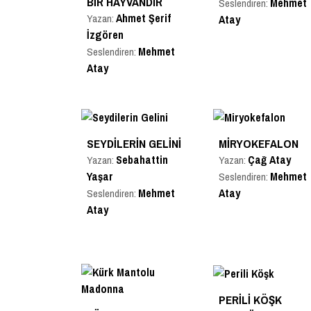
BIR HAYVANDIR
Mehmet
Seslendiren:
Ahmet Şerif
Yazan:
Atay
İzgören
Mehmet
Seslendiren:
Atay
SEYDILERIN GELINI
MIRYOKEFALON
Sebahattin
Çağ Atay
Yazan:
Yazan:
Yaşar
Mehmet
Seslendiren:
Mehmet
Atay
Seslendiren:
Atay
PERILI KÖŞK