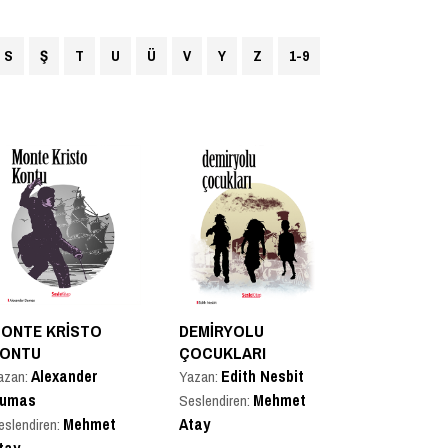
S
Ş
T
U
Ü
V
Y
Z
1-9
ONTE KRISTO
DEMIRYOLU
ONTU
ÇOCUKLARI
Alexander
Edith Nesbit
azan:
Yazan:
umas
Mehmet
Seslendiren:
Mehmet
Atay
eslendiren: