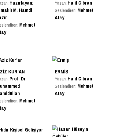
Hazırlayan:
Halil Cibran
azan:
Yazan:
lmalılı M. Hamdi
Mehmet
Seslendiren:
azır
Atay
Mehmet
eslendiren:
tay
ZIZ KUR'AN
ERMIŞ
Prof. Dr.
Halil Cibran
azan:
Yazan:
uhammed
Mehmet
Seslendiren:
amidullah
Atay
Mehmet
eslendiren:
tay