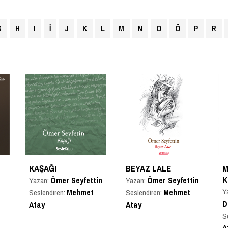
G
H
I
İ
J
K
L
M
N
O
Ö
P
R
KAŞAĞI
BEYAZ LALE
M
K
Ömer Seyfettin
Ömer Seyfettin
Yazan:
Yazan:
Y
Mehmet
Mehmet
Seslendiren:
Seslendiren:
D
Atay
Atay
S