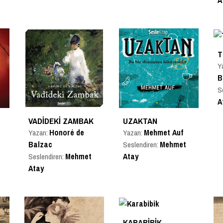
A
T
Y
B
S
A
VADIDEKI ZAMBAK
UZAKTAN
Honoré de
Mehmet Auf
Yazan:
Yazan:
r
Balzac
Mehmet
Seslendiren:
Mehmet
Atay
Seslendiren:
Atay
KARABIBIK