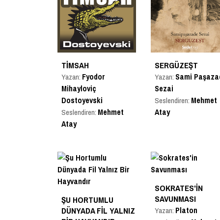
TIMSAH
SERGÜZEŞT
Fyodor
Sami Paşaza
Yazan:
Yazan:
Mihayloviç
Sezai
Dostoyevski
Mehmet
Seslendiren:
Mehmet
Atay
Seslendiren:
Atay
SOKRATES'IN
SAVUNMASI
ŞU HORTUMLU
DÜNYADA FIL YALNIZ
Platon
Yazan: