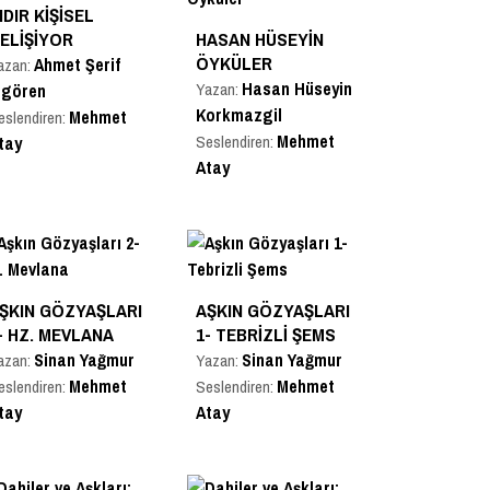
IDIR KIŞISEL
ELIŞIYOR
HASAN HÜSEYIN
ÖYKÜLER
Ahmet Şerif
azan:
Hasan Hüseyin
Yazan:
zgören
Korkmazgil
Mehmet
eslendiren:
Mehmet
Seslendiren:
tay
Atay
ŞKIN GÖZYAŞLARI
AŞKIN GÖZYAŞLARI
- HZ. MEVLANA
1- TEBRIZLI ŞEMS
Sinan Yağmur
Sinan Yağmur
azan:
Yazan:
Mehmet
Mehmet
eslendiren:
Seslendiren:
tay
Atay