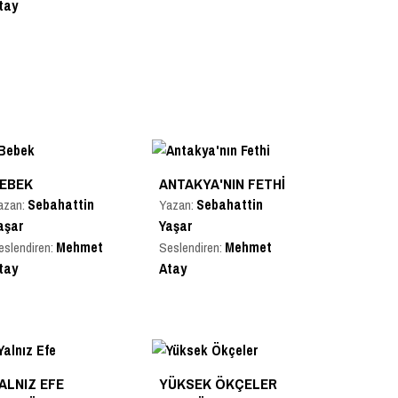
tay
EBEK
ANTAKYA'NIN FETHI
Sebahattin
Sebahattin
azan:
Yazan:
aşar
Yaşar
Mehmet
Mehmet
eslendiren:
Seslendiren:
tay
Atay
ALNIZ EFE
YÜKSEK ÖKÇELER