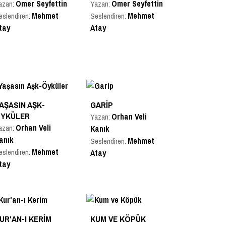
Ömer Seyfettin
Ömer Seyfettin
azan:
Yazan:
Mehmet
Mehmet
eslendiren:
Seslendiren:
tay
Atay
AŞASIN AŞK-
GARIP
YKÜLER
Orhan Veli
Yazan:
Orhan Veli
azan:
Kanık
anık
Mehmet
Seslendiren:
Mehmet
eslendiren:
Atay
tay
UR'AN-I KERIM
KUM VE KÖPÜK