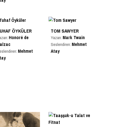
tay
UHAF ÖYKÜLER
TOM SAWYER
Honoré de
Mark Twain
azan:
Yazan:
alzac
Mehmet
Seslendiren:
Mehmet
Atay
eslendiren:
tay