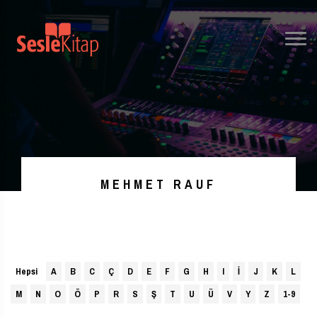
MEHMET RAUF
Hepsi
A
B
C
Ç
D
E
F
G
H
I
İ
J
K
L
M
N
O
Ö
P
R
S
Ş
T
U
Ü
V
Y
Z
1-9