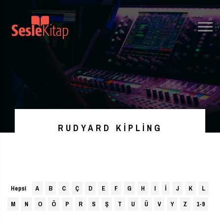
RUDYARD KIPLING
Hepsi
A
B
C
Ç
D
E
F
G
H
I
İ
J
K
L
M
N
O
Ö
P
R
S
Ş
T
U
Ü
V
Y
Z
1-9