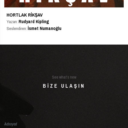
HORTLAK RIKŞAV
Rudyard Kipling
Yazan:
İsmet Numanoğlu
Seslendiren:
See what’s new
BIZE ULAŞIN