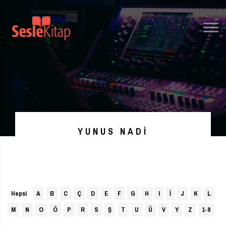
YUNUS NADI
Hepsi
A
B
C
Ç
D
E
F
G
H
I
İ
J
K
L
M
N
O
Ö
P
R
S
Ş
T
U
Ü
V
Y
Z
1-9