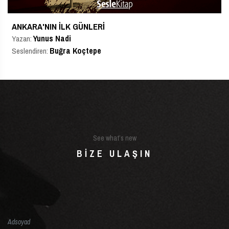
ANKARA'NIN İLK GÜNLERI
Yunus Nadi
Yazan:
Buğra Koçtepe
Seslendiren:
See what’s new
BIZE ULAŞIN